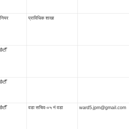
िनियर
प्राविधिक शाखा
ैटौँ
ैटौँ
ैटौँ
वडा सचिव-०५ नं वडा
ward5.jpm@gmail.com