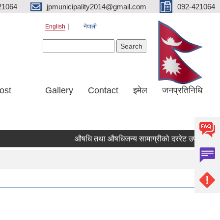
21064
jpmunicipality2014@gmail.com
092-421064
English
नेपाली
Search form
Search
ost
Gallery
Contact
इमेल
जनप्रतिनिधि
औषधि तथा औषधिजन्य सामाग्रीको दररेट उपलब्ध गराईदिने