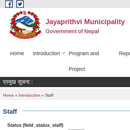
Skip to main content
Jayaprithvi Municipality
Government of Nepal
Home
Introduction
Program and
Repo
Project
प्रमुख सूचना::
You are here
Home
»
Introduction
» Staff
Staff
Status (field_status_staff)