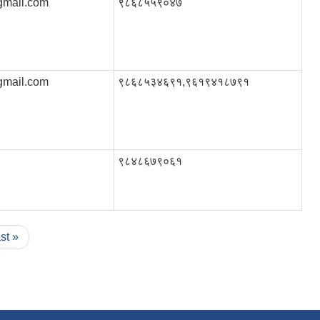
gmail.com
९८६८५५९०४७
gmail.com
९८६८५३४६९१,९६१९४१८७९१
९८४८६७९०६१
ast »