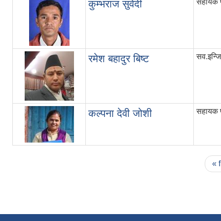
सहायक प
कुम्भराज सुवेदी
सव.इन्ज
रमेश बहादुर बिष्ट
सहायक प
कल्पना देवी जोशी
Pages
« f