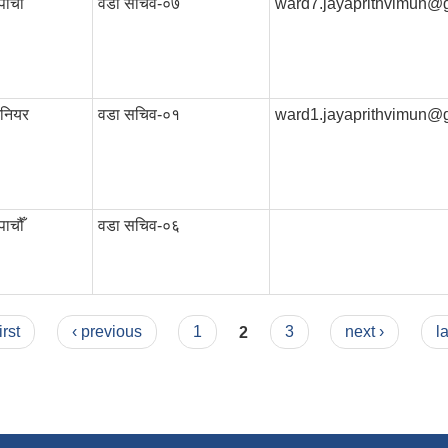
ाचौँ
वडा सचिव-०७
ward7.jayaprithvimun@
िनियर
वडा सचिव-०१
ward1.jayaprithvimun@
ाचौँ
वडा सचिव-०६
irst
‹ previous
1
2
3
next ›
l