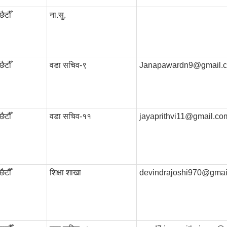
ैटौँ
ना.सु.
ैटौँ
वडा सचिव-९
Janapawardn9@gmail.
ैटौँ
वडा सचिव-११
jayaprithvi11@gmail.co
ैटौँ
शिक्षा शाखा
devindrajoshi970@gmai