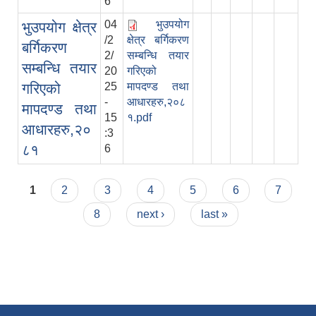
6
04
भुउपयोग
भुउपयोग क्षेत्र
/2
क्षेत्र बर्गिकरण
बर्गिकरण
2/
सम्बन्धि तयार
सम्बन्धि तयार
20
गरिएको
गरिएको
25
मापदण्ड तथा
-
आधारहरु,२०८
मापदण्ड तथा
15
१.pdf
आधारहरु,२०
:3
८१
6
Pages
1
2
3
4
5
6
7
8
next ›
last »