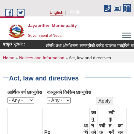
Skip to main content
English
नेपाली
Jayaprithvi Municipality
Government of Nepal
प्रमुख सूचना::
औषधि तथा औषधिजन्य सामाग्रीको दररेट उपलब्ध गराईदिने बारे
You are here
Home
»
Notices and Information
» Act, law and directives
Act, law and directives
आर्थिक वर्ष छान्‍नुहोस
कानूनको किसिम छान्‍नुहोस
का
स्वी
नु
कृ
आ
न
स्वी
त
का
Po
र्थि
को
कृ
गर्ने
नून