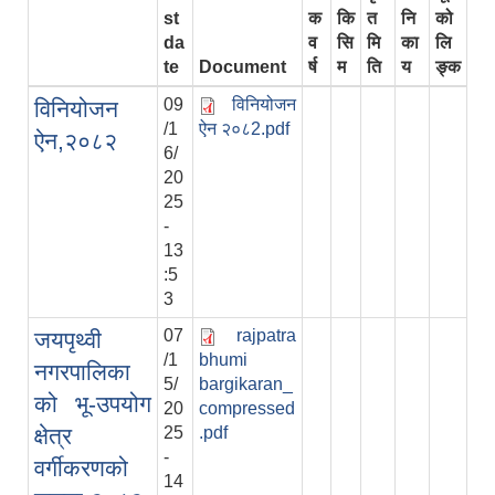
st
क
कि
त
नि
को
da
व
सि
मि
का
लि
te
Document
र्ष
म
ति
य
ङ्क
09
विनियोजन
विनियोजन
/1
ऐन २०८2.pdf
ऐन,२०८२
6/
20
25
-
13
:5
3
07
rajpatra
जयपृथ्वी
/1
bhumi
नगरपालिका
5/
bargikaran_
को भू-उपयोग
20
compressed
क्षेत्र
25
.pdf
-
वर्गीकरणको
14