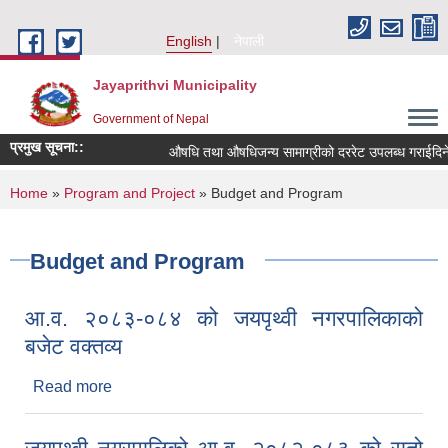
Skip to main content
English
नेपाली
Jayaprithvi Municipality
Government of Nepal
प्रमुख सूचना::
औषधि तथा औषधिजन्य सामाग्रीको दररेट उपलब्ध गराईदिने ब
You are here
Home
»
Program and Project
» Budget and Program
Budget and Program
आ.व. २०८३-०८४ को जयपृथ्वी नगरपालिकाको
बजेट वक्तव्य
Read more
about आ.व. २०८३-०८४ को जयपृथ्वी नगरपालिकाको बजेट
वक्तव्य