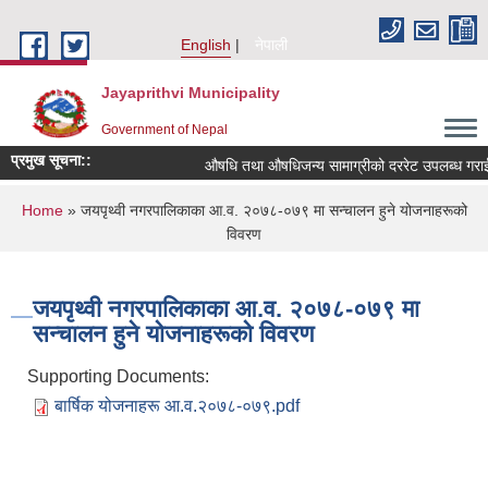
Skip to main content
English
नेपाली
Jayaprithvi Municipality
Government of Nepal
प्रमुख सूचना::
औषधि तथा औषधिजन्य सामाग्रीको दररेट उपलब्ध गराईदि
You are here
Home
» जयपृथ्वी नगरपालिकाका आ.व. २०७८-०७९ मा सन्चालन हुने योजनाहरूको
विवरण
जयपृथ्वी नगरपालिकाका आ.व. २०७८-०७९ मा
सन्चालन हुने योजनाहरूको विवरण
Supporting Documents:
बार्षिक योजनाहरू आ.व.२०७८-०७९.pdf