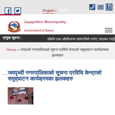
Skip to main content
English
नेपाली
Jayaprithvi Municipality
Government of Nepal
प्रमुख सूचना::
औषधि तथा औषधिजन्य सामाग्रीको दररेट उपलब्ध गराईदि
You are here
Home
» जयपृथ्वी नगरपालिकाको सूचना प्रविधि केन्द्रको समुद्‌घाटन कार्यक्रमका
झलकहरु
जयपृथ्वी नगरपालिकाको सूचना प्रविधि केन्द्रको
समुद्‌घाटन कार्यक्रमका झलकहरु