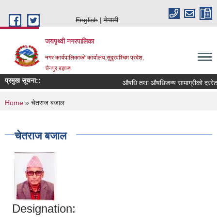
Skip to main content
English
नेपाली
जयपृथ्वी नगरपालिका
नगर कार्यपालिकाको कार्यालय,सुदूरपश्चिम प्रदेश,
चैनपुर,बझाङ
प्रमुख सूचना::
औषधि तथा औषधिजन्य सामाग्रीको दररेट उ
You are here
Home
» चेतराज बजाल
चेतराज बजाल
Designation: