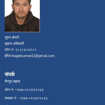
सुमन बोगटी
सूचना अधिकारी
फोन नः ९८५८४८४२८५
ईमेलः
bogatisuman12@gmail.com
संपर्क
चैनपुर,बझाङ
फोन नं: ‍‌+९७७-०९२४२१०६४
फ्याक्स नंः +९७७-०९२४२१०६४