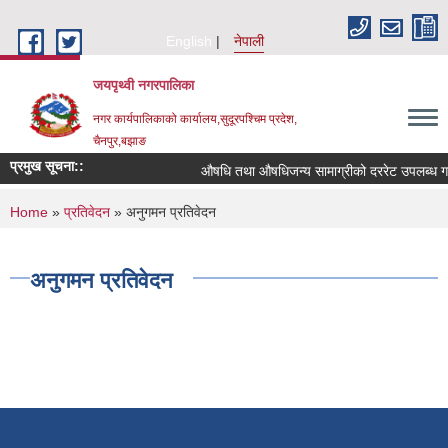
Skip to main content
English
नेपाली
जयपृथ्वी नगरपालिका
नगर कार्यपालिकाको कार्यालय,सुदूरपश्चिम प्रदेश,
चैनपुर,बझाङ
प्रमुख सूचना::
औषधि तथा औषधिजन्य सामाग्रीको दररेट उपलब्ध गरा
You are here
Home
»
प्रतिवेदन
» अनुगमन प्रतिवेदन
अनुगमन प्रतिवेदन