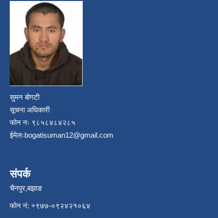
सुमन बोगटी
सूचना अधिकारी
फोन नः ९८५८४८४२८५
ईमेलः
bogatisuman12@gmail.com
संपर्क
चैनपुर,बझाङ
फोन नं: ‍‌+९७७-०९२४२१०६४