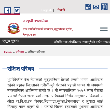
Skip to main content
English
नेपाली
जयपृथ्वी नगरपालिका
नगर कार्यपालिकाको कार्यालय,सुदूरपश्चिम प्रदेश,
चैनपुर,बझाङ
प्रमुख सूचना::
औषधि तथा औषधिजन्य सामाग्रीको दररेट उपलब्ध 
You are here
Home
»
परिचय
» संक्षिप्त परिचय
संक्षिप्त परिचय
भुपरिवेष्टीत देश नेपालको सुदूरपश्‍चिम देशको उत्तरी भागमा अवस्थित
रहेको बझाङ जिल्लाको दक्षिणी-पुर्व क्षेत्रको पहाडी भागमा यो जयपृथ्वी
नगरपालिका अवस्थित रहेको छ । यो नगरपालिका २०७१ साल बैशाख
२५ गते नेपाल सरकारको मन्त्री परिषदको निर्णय अनुसार साविकको ५
ओटा गा.वि.स.हरु चैनपूर,रिठापाटा,सुवेडा,हेमन्तवाडा र लुयाटा लाई
मिलाएर गठन भएको हो । पहाडी जिल्ला बझाङको भुभागमा अवस्थित