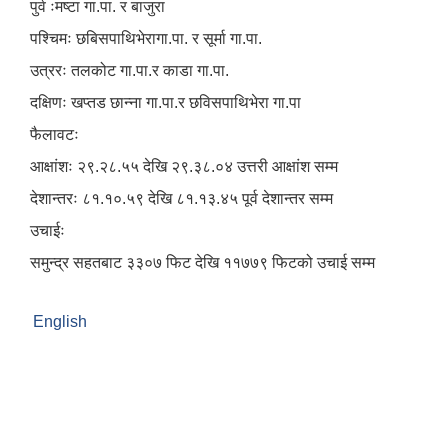
पुर्व ःमष्टा गा.पा. र बाजुरा
पश्चिमः छबिसपाथिभेरागा.पा. र सूर्मा गा.पा.
उत्ररः तलकोट गा.पा.र काडा गा.पा.
दक्षिणः खप्तड छान्ना गा.पा.र छविसपाथिभेरा गा.पा
फैलावटः
आक्षांशः २९.२८.५५ देखि २९.३८.०४ उत्तरी आक्षांश सम्म
देशान्तरः ८१.१०.५९ देखि ८१.१३.४५ पूर्व देशान्तर सम्म
उचाईः
समुन्द्र सहतबाट ३३०७ फिट देखि ११७७९ फिटको उचाई सम्म
English