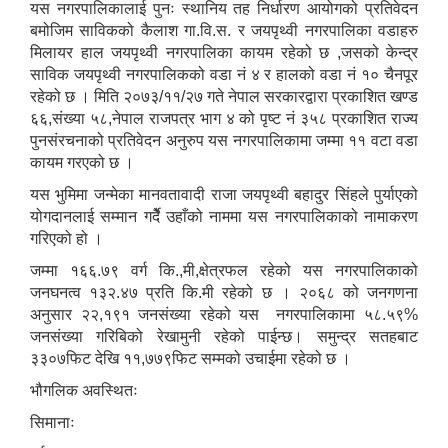
यस नगरपालिकालाई पुनः स्थानिय तह निर्धारण आयोगको प्रतिवेदन
बमोजिम साविकको कैलाश गा.वि.स. र जयपृथ्वी नगरपालिका वडाहरु
मिलायर हाल जयपृथ्वी नगरपालिका कायम रहेको छ ,जसको केन्द्र
साविक जयपृथ्वी नगरपालिकको वडा नं ४ र हालको वडा नं १० चैनपूर
रहेको छ । मिति २०७३/११/२७ गते नेपाल सरकारद्वारा प्रकाशित खण्ड
६६,संख्या ५८,नेपाल राजपत्र भाग ४ को पृष्ट नं ३५८ प्रकाशित राज्य
पुनसंरचनाको प्रतिवेदन अनुरुप यस नगरपालिकामा जम्मा ११ वटा वडा
कायम गरएको छ ।
यस भुमिमा जन्मेका मानवतावादी राजा जयपृथ्वी बहादुर सिंहले पुर्याएको
योगदानलाई सम्मान गर्देै उहाँको नाममा यस नगरपालिकाको नामाकरण
गरिएको हो ।
जम्मा १६६.७९ वर्ग कि.,मी,क्षेत्रफल रहेको यस नगरपालिकाको
जनघनत्व १३२.४७ प्रति कि.मी रहेको छ । २०६८ को जनगणना
अनुसार २२,१९१ जनसंख्या रहेको यस नगरपालिकामा ५८.५९%
जनसंख्या गरिबिको रेखामुनी रहेको पाईन्छ। समुन्द्र सतहबाट
३३०७फिट देखि ११,७७९फिट सम्मको उचाईमा रहेको छ ।
भौगलिक अवस्थितः
सिमानाः