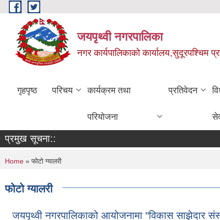
Skip to main content
जयपृथ्वी नगरपालिका
नगर कार्यपालिकाको कार्यालय,सुदूरपश्चिम प्
गृहपृष्ठ
परिचय
कार्यक्रम तथा
प्रतिवेदन
वि
परियोजना
से
प्रमुख सूचना::
You are here
Home
» फोटो ग्यालरी
फोटो ग्यालरी
जयपृथ्वी नगरपालिकाको आयोजनामा "विकास साझेदार संस्थ