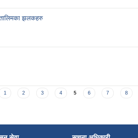
ने तालिमका झलकहरु
1
2
3
4
5
6
7
8
ासन सेवा
सूचना अधिकारी