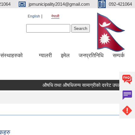
21064
jpmunicipality2014@gmail.com
092-421064
English
नेपाली
Search form
Search
य संस्थाहरुको
ग्यालरी
इमेल
जनप्रतिनिधि
सम्पर्क
औषधि तथा औषधिजन्य सामाग्रीको दररेट उपलब्ध गराईदिने 
लकहरु