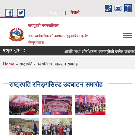
Skip to main content
English
नेपाली
जयपृथ्वी नगरपालिका
नगर कार्यपालिकाको कार्यालय,सुदूरपश्चिम प्रदेश,
चैनपुर,बझाङ
प्रमुख सूचना::
औषधि तथा औषधिजन्य सामाग्रीको दररेट उपलब्ध ग
You are here
Home
» राष्ट्रपति रनिङ्गसिल्ड उदघाटन समारोह
राष्ट्रपति रनिङ्गसिल्ड उदघाटन समारोह