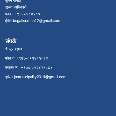
सुमन बोगटी
सूचना अधिकारी
फोन नः ९८५८४८४२८५
ईमेलः
bogatisuman12@gmail.com
संपर्क
चैनपुर,बझाङ
फोन नं: ‍‌+९७७-०९२४२१०६४
फ्याक्स नंः +९७७-०९२४२१०६४
इमेलः
jpmunicipality2014@gmail.com