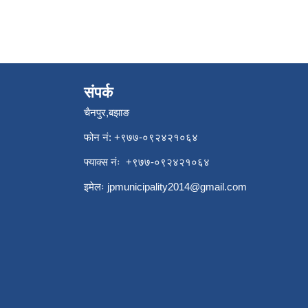
संपर्क
चैनपुर,बझाङ
फोन नं: ‍‌+९७७-०९२४२१०६४
फ्याक्स नंः +९७७-०९२४२१०६४
इमेलः
jpmunicipality2014@gmail.com