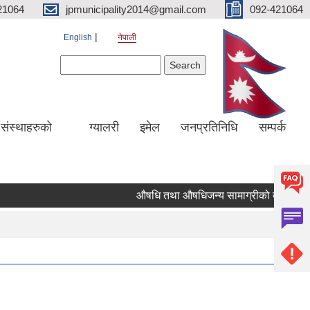
21064
jpmunicipality2014@gmail.com
092-421064
English
नेपाली
Search form
Search
य संस्थाहरुको
ग्यालरी
इमेल
जनप्रतिनिधि
सम्पर्क
औषधि तथा औषधिजन्य सामाग्रीको दररेट उपलब्