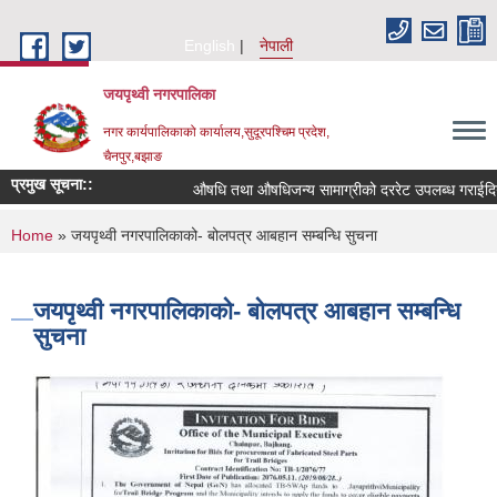
Skip to main content
English
नेपाली
जयपृथ्वी नगरपालिका
नगर कार्यपालिकाको कार्यालय,सुदूरपश्चिम प्रदेश,
चैनपुर,बझाङ
प्रमुख सूचना::
औषधि तथा औषधिजन्य सामाग्रीको दररेट उपलब्ध गराईदिने 
You are here
Home
» जयपृथ्वी नगरपालिकाको- बोलपत्र आबहान सम्बन्धि सुचना
जयपृथ्वी नगरपालिकाको- बोलपत्र आबहान सम्बन्धि
सुचना