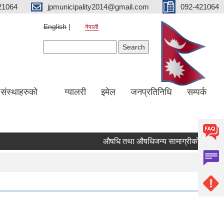
21064
jpmunicipality2014@gmail.com
092-421064
English
नेपाली
Search form
Search
य संस्थाहरुको
ग्यालरी
इमेल
जनप्रतिनिधि
सम्पर्क
औषधि तथा औषधिजन्य सामाग्रीको दररेट उपलब