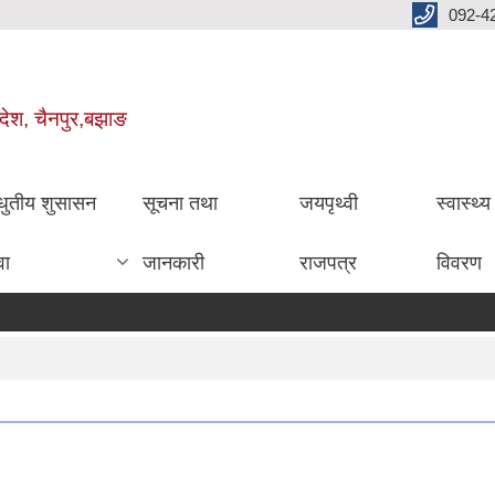
092-4
रदेश, चैनपुर,बझाङ
धुतीय शुसासन
सूचना तथा
जयपृथ्वी
स्वास्थ्
वा
जानकारी
राजपत्र
विवरण