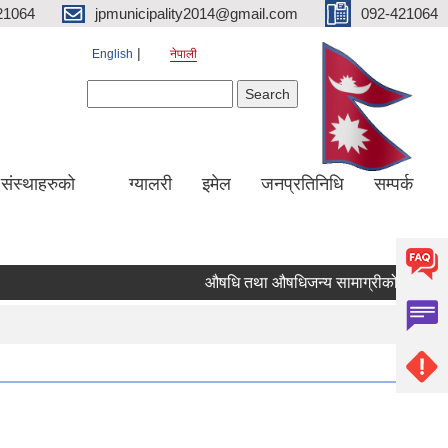
21064
jpmunicipality2014@gmail.com
092-421064
English
नेपाली
Search form
Search
य संस्थाहरुको
ग्यालरी
इमेल
जनप्रतिनिधि
सम्पर्क
औषधि तथा औषधिजन्य सामाग्रीको दररेट उपलब्