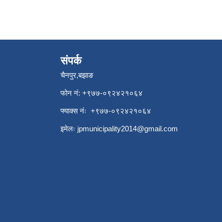
संपर्क
चैनपुर,बझाङ
फोन नं: ‍‌+९७७-०९२४२१०६४
फ्याक्स नंः +९७७-०९२४२१०६४
इमेलः
jpmunicipality2014@gmail.com