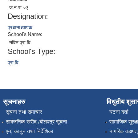
ज.न.पा-०३
Designation:
प्रधानाध्यापक
School's Name:
नविन प्रा.वि.
School's Type:
प्रा.वि.
सूचनाहरु
विधुतीय शुस
सूचना तथा समाचार
घटना दर्ता
सार्वजनिक खरीद /बोलपत्र सूचना
सामाजिक सुरक्ष
एन, कानुन तथा निर्देशिका
नागरिक वडापत्