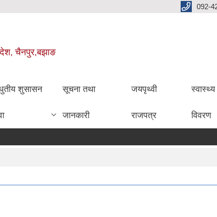
092-4
रदेश, चैनपुर,बझाङ
धुतीय शुसासन
सूचना तथा
जयपृथ्वी
स्वास्थ्
वा
जानकारी
राजपत्र
विवरण