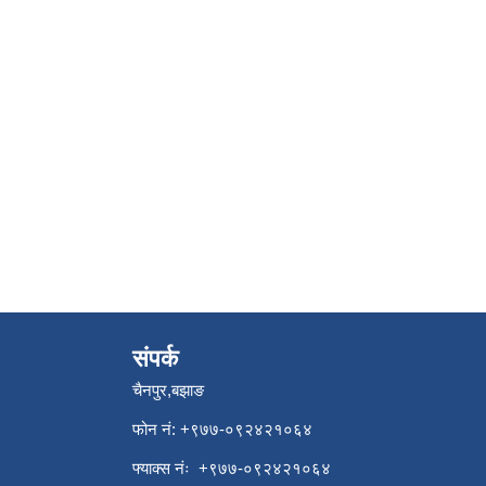
संपर्क
चैनपुर,बझाङ
फोन नं: ‍‌+९७७-०९२४२१०६४
फ्याक्स नंः +९७७-०९२४२१०६४