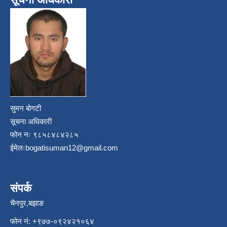
सुमन बोगटी
सूचना अधिकारी
फोन नः ९८५८४८४२८५
ईमेलः
bogatisuman12@gmail.com
संपर्क
चैनपुर,बझाङ
फोन नं: ‍‌+९७७-०९२४२१०६४