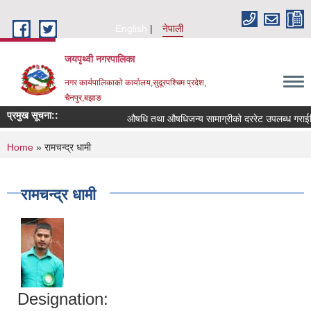
Skip to main content
English
नेपाली
जयपृथ्वी नगरपालिका
नगर कार्यपालिकाको कार्यालय,सुदूरपश्चिम प्रदेश,
चैनपुर,बझाङ
प्रमुख सूचना::
औषधि तथा औषधिजन्य सामाग्रीको दररेट उपलब्ध गराईदिन
You are here
Home
» रामचन्द्र धामी
रामचन्द्र धामी
Designation: