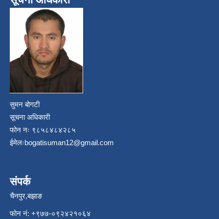
सुमन बोगटी
सूचना अधिकारी
फोन नः ९८५८४८४२८५
ईमेलः
bogatisuman12@gmail.com
संपर्क
चैनपुर,बझाङ
फोन नं: ‍‌+९७७-०९२४२१०६४