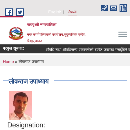
Skip to main content
English
नेपाली
जयपृथ्वी नगरपालिका
नगर कार्यपालिकाको कार्यालय,सुदूरपश्चिम प्रदेश,
चैनपुर,बझाङ
प्रमुख सूचना::
औषधि तथा औषधिजन्य सामाग्रीको दररेट उपलब्ध गराईदिने बा
You are here
Home
» लोकराज उपाध्याय
लोकराज उपाध्याय
Designation: