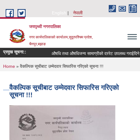
Skip to main content
English
नेपाली
जयपृथ्वी नगरपालिका
नगर कार्यपालिकाको कार्यालय,सुदूरपश्चिम प्रदेश,
चैनपुर,बझाङ
प्रमुख सूचना::
औषधि तथा औषधिजन्य सामाग्रीको दररेट उपलब्ध गराईदिने ब
You are here
Home
» वैकल्पिक सूचीबाट उम्मेदवार सिफारिस गरिएको सूचना !!!
वैकल्पिक सूचीबाट उम्मेदवार सिफारिस गरिएको
सूचना !!!