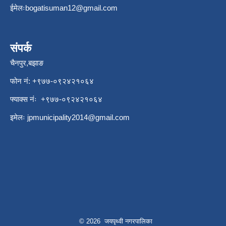
ईमेलः
bogatisuman12@gmail.com
संपर्क
चैनपुर,बझाङ
फोन नं: ‍‌+९७७-०९२४२१०६४
फ्याक्स नंः +९७७-०९२४२१०६४
इमेलः
jpmunicipality2014@gmail.com
© 2026 जयपृथ्वी नगरपालिका