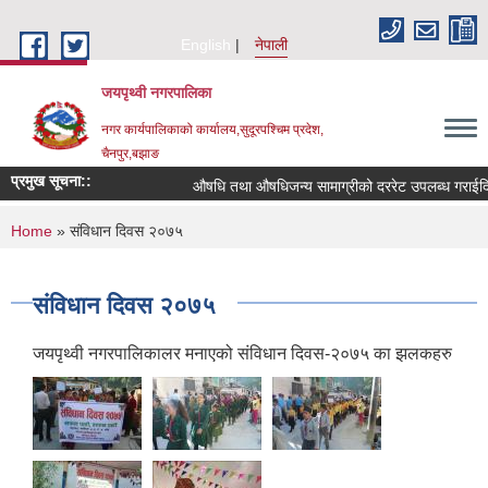
Skip to main content
English
नेपाली
जयपृथ्वी नगरपालिका
नगर कार्यपालिकाको कार्यालय,सुदूरपश्चिम प्रदेश,
चैनपुर,बझाङ
प्रमुख सूचना::
औषधि तथा औषधिजन्य सामाग्रीको दररेट उपलब्ध गराईदिने
You are here
Home
» संविधान दिवस २०७५
संविधान दिवस २०७५
जयपृथ्वी नगरपालिकालर मनाएको संविधान दिवस-२०७५ का झलकहरु