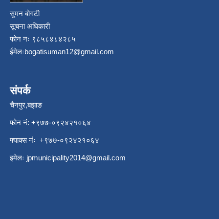
सुमन बोगटी
सूचना अधिकारी
फोन नः ९८५८४८४२८५
ईमेलः
bogatisuman12@gmail.com
संपर्क
चैनपुर,बझाङ
फोन नं: ‍‌+९७७-०९२४२१०६४
फ्याक्स नंः +९७७-०९२४२१०६४
इमेलः
jpmunicipality2014@gmail.com