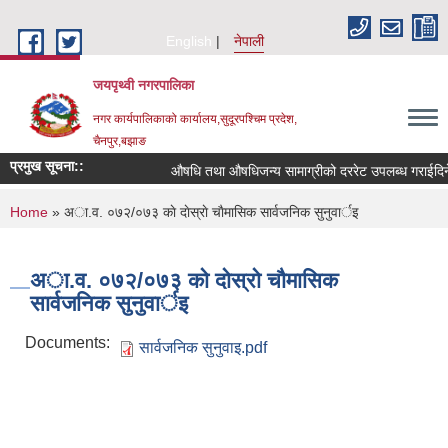
Skip to main content
English
नेपाली
जयपृथ्वी नगरपालिका
नगर कार्यपालिकाको कार्यालय,सुदूरपश्चिम प्रदेश,
चैनपुर,बझाङ
प्रमुख सूचना::
औषधि तथा औषधिजन्य सामाग्रीको दररेट उपलब्ध गराईदिने 
You are here
Home
» अा.व. ०७२/०७३ काे दाेस्राे चाैमासिक सार्वजनिक सुनुवार्इ
अा.व. ०७२/०७३ काे दाेस्राे चाैमासिक
सार्वजनिक सुनुवार्इ
Documents:
सार्वजनिक सुनुवाइ.pdf