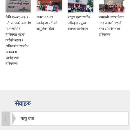
मिति २०७९-०२-२४
जनपा-०१ को
प्रमुख प्रशासकीय
जयपृथ्वी नगरपालिका
गते जनपाको वडा नं४
कार्यक्रम पछिको
अधिकृत ज्युको
नगर सभाको १७औं
मा सन्चालित
सामुहिक फोटो
स्वागत कार्यक्रम
नगर अधिबेशनका
व्यक्तिगत घटना
तस्विरहरुः
दर्ताको महत्व र
अनिवार्यता सम्बन्धि
जनचेतना
कार्यक्रमका
तस्विरहरुः
सेवाहरु
मृत्यु दर्ता