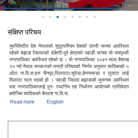
व्यक्तिगत घटना दर्ता सप्ताह २०८०
प्रमुख प्रशासकीय अधिकृतसंग सामुहिक फोटो ।
संक्षिप्त परिचय
भुपरिवेष्टीत देश नेपालको सुदूरपश्‍चिम देशको उत्तरी भागमा अवस्थित
रहेको बझाङ जिल्लाको दक्षिणी-पुर्व क्षेत्रको पहाडी भागमा यो जयपृथ्वी
नगरपालिका अवस्थित रहेको छ । यो नगरपालिका २०७१ साल बैशाख
२५ गते नेपाल सरकारको मन्त्री परिषदको निर्णय अनुसार साविकको ५
ओटा गा.वि.स.हरु चैनपूर,रिठापाटा,सुवेडा,हेमन्तवाडा र लुयाटा लाई
मिलाएर गठन भएको हो । पहाडी जिल्ला बझाङको भुभागमा अवस्थित
यस नगरपालिकालाई पुनः स्थानिय तह निर्धारण आयोगको प्रतिवेदन
बमोजिम साविकको कैलाश गा.वि.स.
Read more
about संक्षिप्त परिचय
English