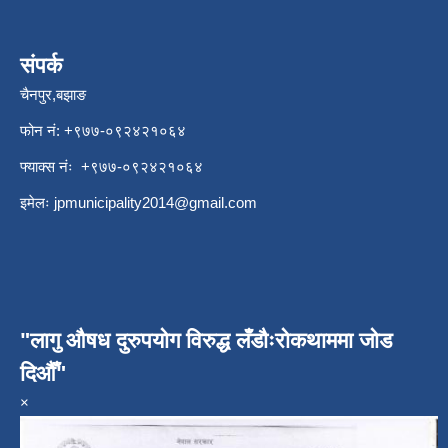
संपर्क
चैनपुर,बझाङ
फोन नं: ‍‌+९७७-०९२४२१०६४
फ्याक्स नंः +९७७-०९२४२१०६४
इमेलः
jpmunicipality2014@gmail.com
"लागु औषध दुरुपयोग विरुद्ध लँडौःरोकथाममा जोड
दिऔँ"
×